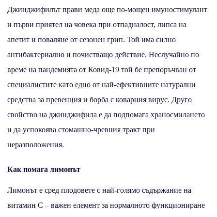
Джинджифилът прави меда още по-мощен имуностимулант
и първи приятел на човека при отпадналост, липса на
апетит и поваляне от сезонен грип. Той има силно
антибактериално и почистващо действие. Неслучайно по
време на пандемията от Ковид-19 той бе препоръчван от
специалистите като едно от най-ефективните натурални
средства за превенция и борба с коварния вирус. Друго
свойство на джинджифила е да подпомага храносмилането
и да успокоява стомашно-чревния тракт при
неразположения.
Как помага лимонът
Лимонът е сред плодовете с най-голямо съдържание на
витамин С – важен елемент за нормалното функциониране