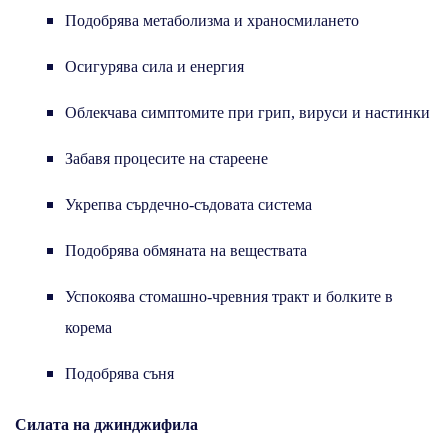
Подобрява метаболизма и храносмилането
Осигурява сила и енергия
Облекчава симптомите при грип, вируси и настинки
Забавя процесите на стареене
Укрепва сърдечно-съдовата система
Подобрява обмяната на веществата
Успокоява стомашно-чревния тракт и болките в
корема
Подобрява съня
Силата на джинджифила