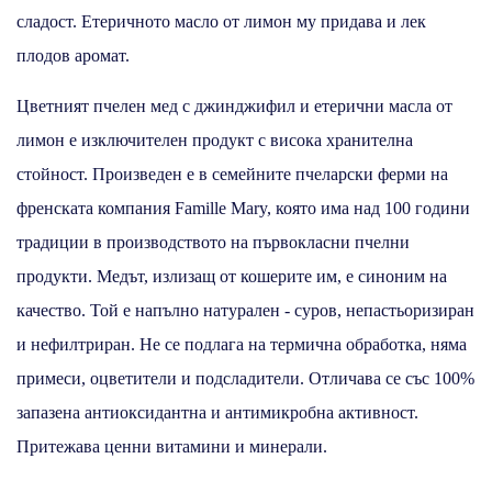
сладост. Етеричното масло от лимон му придава и лек
плодов аромат.
Цветният пчелен мед с джинджифил и етерични масла от
лимон е изключителен продукт с висока хранителна
стойност. Произведен е в семейните пчеларски ферми на
френската компания Famille Mary, която има над 100 години
традиции в производството на първокласни пчелни
продукти. Медът, излизащ от кошерите им, е синоним на
качество. Той е напълно натурален - суров, непастьоризиран
и нефилтриран. Не се подлага на термична обработка, няма
примеси, оцветители и подсладители. Отличава се със 100%
запазена антиоксидантна и антимикробна активност.
Притежава ценни витамини и минерали.