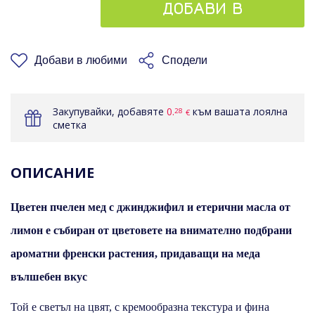
ДОБАВИ В
КОШНИЦАТА
Добави в любими
Сподели
Закупувайки, добавяте
0.
към вашата лоялна
28
€
сметка
ОПИСАНИЕ
Цветен пчелен мед с джинджифил и етерични масла от
лимон е събиран от цветовете на внимателно подбрани
ароматни френски растения, придаващи на меда
вълшебен вкус
Той е светъл на цвят, с кремообразна текстура и фина