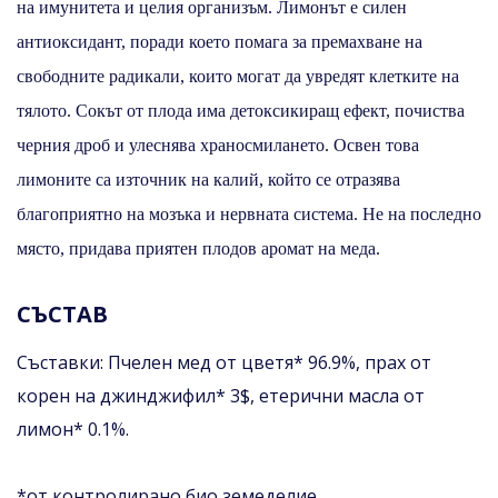
на имунитета и целия организъм. Лимонът е силен
антиоксидант, поради което помага за премахване на
свободните радикали, които могат да увредят клетките на
тялото. Сокът от плода има детоксикиращ ефект, почиства
черния дроб и улеснява храносмилането. Освен това
лимоните са източник на калий, който се отразява
благоприятно на мозъка и нервната система. Не на последно
място, придава приятен плодов аромат на меда.
СЪСТАВ
Съставки: Пчелен мед от цветя* 96.9%, прах от
корен на джинджифил* 3$, етерични масла от
лимон* 0.1%.
*от контролирано био земеделие