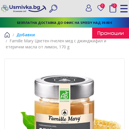
0
0
Вход
Любими
Търси
БЕЗПЛАТНА ДОСТАВКА ДО ОФИС НА SPEEDY НАД 39.00 €
Промоции
Добавки
Famille Mary Цветен пчелен мед с джинджифил и
Начало
етерични масла от лимон, 170 g