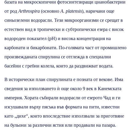
базата на микроскопични фотосинтезиращи цианобактерии
от род
Arthrospira
(основно
A. platensis
), наричани още
синьозелени водорасли. Тези микроорганизми се срещат в
естествен вид в тропически и субтропически езера с висок
водороден показател (рН) и висока концентрация на
карбонати и бикарбонати. По-голямата част от промишлено
произвежданата спирулина се отглежда в специални
басейни с гребни колела, които да раздвижват водата.
В исторически план спирулината е позната от векове. Има
сведения за използването ѝ още около 9 век в Канемската
империя. Хората събирали водорасли от езерото Чад и ги
изсушавали върху пясъка във формата на пити, известни
като „дихе“, които впоследствие използвали за приготвяне
на бульони за различни ястия или продавали на пазара.