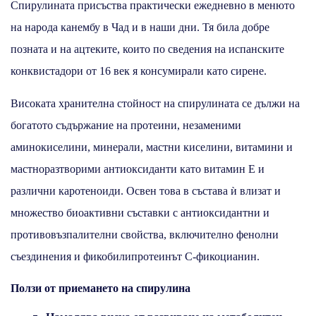
Спирулината присъства практически ежедневно в менюто
на народа канембу в Чад и в наши дни. Тя била добре
позната и на ацтеките, които по сведения на испанските
конквистадори от 16 век я консумирали като сирене.
Високата хранителна стойност на спирулината се дължи на
богатото съдържание на протеини, незаменими
аминокиселини, минерали, мастни киселини, витамини и
мастноразтворими антиоксиданти като витамин Е и
различни каротеноиди. Освен това в състава ѝ влизат и
множество биоактивни съставки с антиоксидантни и
противовъзпалителни свойства, включително фенолни
съездинения и фикобилипротеинът С-фикоцианин.
Ползи от приемането на спирулина