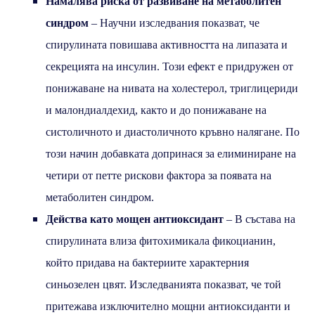
Намалява риска от развиване на метаболитен
синдром
– Научни изследвания показват, че
спирулината повишава активността на липазата и
секрецията на инсулин. Този ефект е придружен от
понижаване на нивата на холестерол, триглицериди
и малондиалдехид, както и до понижаване на
систоличното и диастоличното кръвно налягане. По
този начин добавката допринася за елиминиране на
четири от петте рискови фактора за появата на
метаболитен синдром.
Действа като мощен антиоксидант
– В състава на
спирулината влиза фитохимикала фикоцианин,
който придава на бактериите характерния
синьозелен цвят. Изследванията показват, че той
притежава изключително мощни антиоксиданти и