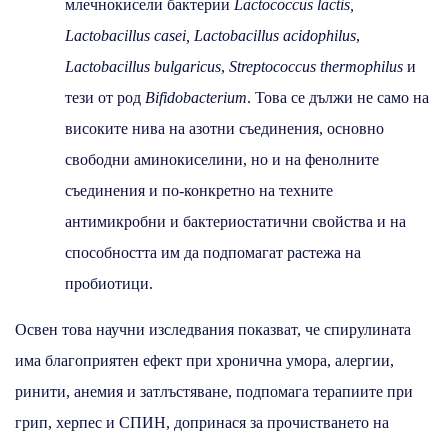
млечнокисели бактерии
Lactococcus lactis,
Lactobacillus casei, Lactobacillus acidophilus
,
Lactobacillus bulgaricus
,
Streptococcus thermophilus
и
тези от род
Bifidobacterium
. Това се дължи не само на
високите нива на азотни съединения, основно
свободни аминокиселини, но и на фенолните
съединения и по-конкретно на техните
антимикробни и бактериостатични свойства и на
способността им да подпомагат растежа на
пробиотици.
Освен това научни изследвания показват, че спирулината
има благоприятен ефект при хронична умора, алергии,
ринити, анемия и затлъстяване, подпомага терапиите при
грип, херпес и СПИН, допринася за прочистването на