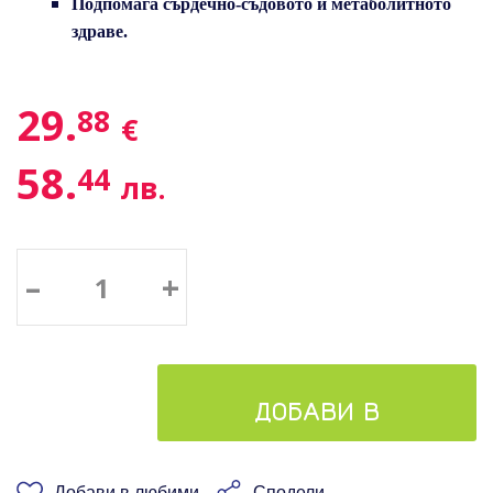
Подпомага сърдечно-съдовото и метаболитното
здраве.
29.
88
€
58.
44
лв.
–
+
ДОБАВИ В
КОШНИЦАТА
Добави в любими
Сподели