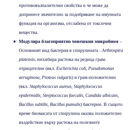
противовъзпалителни свойства и че може да
допринесе значително за подобряване на имунната
функция на организма, отслабена от токсични
вещества.
Модулира благоприятно човешкия микробиом
–
Основният вид бактерия в спирулината -
Arthrospira
platensis
, инхибира растежа на редица грам-
отрицателни (вкл.
Escherichia coli, Pseudomonas
aeruginosa, Proteus vulgaris
) и грам-положителни
(вкл.
Staphylococcus aureus, Staphylococcus
epidermidis, Streptococcus faecalis, Candida albicans,
Bacillus subtilis, Bacillus pumulis
) бактерии. В същото
време биомасата от спирулина оказва положително
въздействие върху растежа на полезните