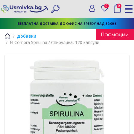
0
0
Вход
Любими
Търси
БЕЗПЛАТНА ДОСТАВКА ДО ОФИС НА SPEEDY НАД 39.00 €
Промоции
Добавки
El Compra Spirulina / Спирулина, 120 капсули
Начало