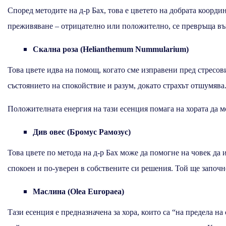
Според методите на д-р Бах, това е цветето на добрата коорд
преживяване – отрицателно или положително, се превръща въ
Скална роза (Helianthemum Nummularium)
Това цвете идва на помощ, когато сме изправени пред стресов
състоянието на спокойствие и разум, докато страхът отшумява
Положителната енергия на тази есенция помага на хората да м
Див овес (Бромус Рамозус)
Това цвете по метода на д-р Бах може да помогне на човек да 
спокоен и по-уверен в собствените си решения. Той ще започне 
Маслина (Olea Europaea)
Тази есенция е предназначена за хора, които са “на предела 