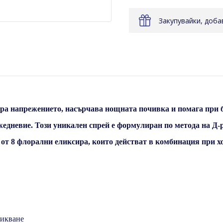
Закупувайки, доб
изира напрежението, насърчава нощната почивка и помага при
жедневие. Този уникален спрей е формулиран по метода на Д-р
 от 8 флорални еликсира, които действат в комбинация при хо
викване