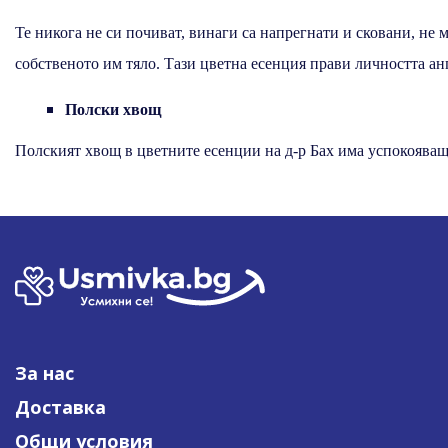
Те никога не си почиват, винаги са напрегнати и сковани, не м
собственото им тяло. Тази цветна есенция прави личността анг
Полски хвощ
Полският хвощ в цветните есенции на д-р Бах има успокояващ
За нас
Доставка
Общи условия