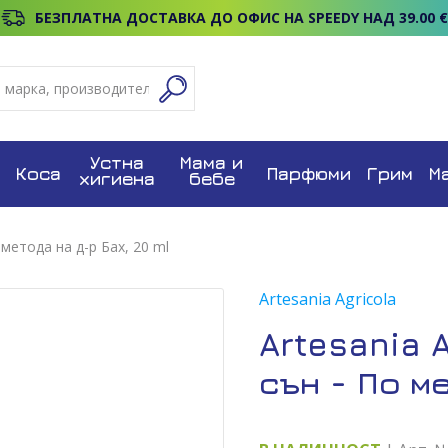
БЕЗПЛАТНА ДОСТАВКА ДО ОФИС НА SPEEDY НАД 39.00 €
Устна
Мама и
Коса
Парфюми
Грим
М
хигиена
бебе
 метода на д-р Бах, 20 ml
Artesania Agricola
Artesania 
сън - По ме