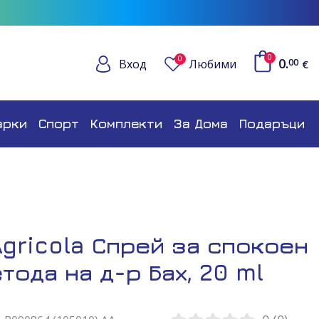
0
0
0.
Вход
Любими
00
€
арки
Спорт
Комплекти
За Дома
Подаръци
Agricola Спрей за спокоен
тода на д-р Бах, 20 ml