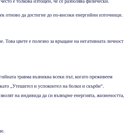
 често е толкова изтощен, че се разболява физически.
век отново да достигне до по-високи енергийни източници.
е. Това цвете е полезно за връщане на негативната личност
ргийната травма възниква всеки път, когато преживеем
 като „Утешител и успокоител на болки и скърби“.
озволят на индивида да си възвърне енергията, жизнеността,
ие.