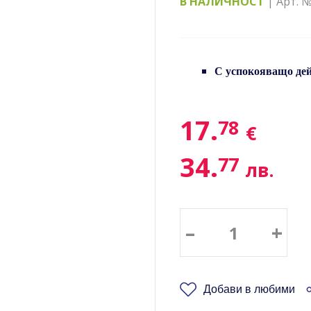
В НАЛИЧНОСТ
| Арт. №
С успокояващо дей
17.
78
€
34.
77
лв.
–
+
Добави в любими