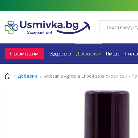
Промоции
Здраве
Добавки
Лице
Тяло
Добавки
Artesania Agricola Спрей за спокоен сън - По
Начало