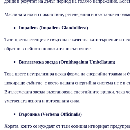
дойде в резултат на дълъг период на голямо напрежение. Когато
Маслината носи спокойствие, регенерация и възстановен балан
Impatiens (Impatiens Glandulifera)
Тази цветна есенция е свързана с качества като търпение и н
обратно в нейното положително състояние.
Витлеемска звезда (Ornithogalum Umbellatum)
Това цвете неутрализира всяка форма на енергийна травма и б
шокиращо събитие, с което нашата енергийна система не е в съ
Витлеемската звезда възстановява енергийните връзки, така че
умствената яснота и вътрешната сила.
Върбинка (Verbena Officinalis)
Хората, които се нуждаят от тази есенция игнорират предупре