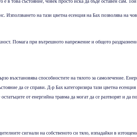
 е в това състояние, човек просто иска да бъде оставен сам. Той
с. Използването на тази цветна есенция на Бах позволява на чо
ежност. Помага при вътрешното напрежение и общото раздразнени
ързо възстановява способностите на тялото за самолечение. Ене
стояние да се справи. Д-р Бах категоризира тази цветна есенция
 остатъците от енергийна травма да могат да се разтворят и да п
дителните сигнали на собственото си тяло, изпадайки в изтощен