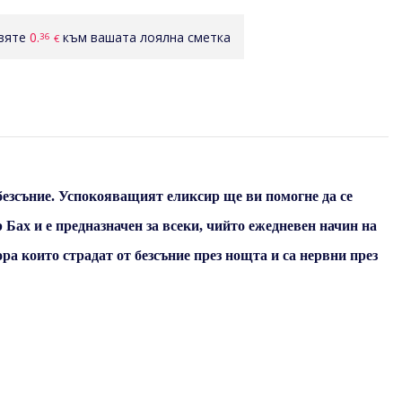
авяте
0.
към вашата лоялна сметка
36
€
 безсъние. Успокояващият еликсир ще ви помогне да се
 Бах и е предназначен за всеки, чийто ежедневен начин на
ра които страдат от безсъние през нощта и са нервни през