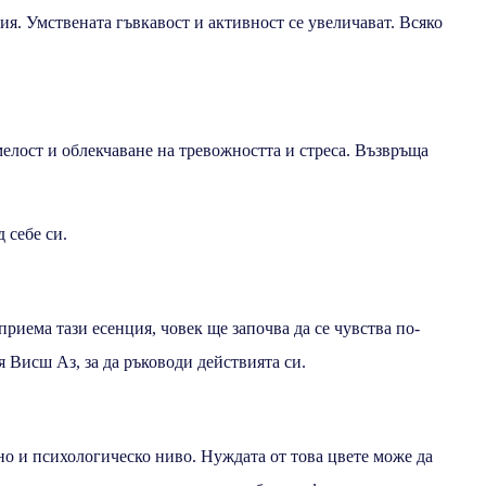
ия. Умствената гъвкавост и активност се увеличават. Всяко
мелост и облекчаване на тревожността и стреса. Възвръща
 себе си.
приема тази есенция, човек ще започва да се чувства по-
Висш Аз, за ​​да ръководи действията си.
лно и психологическо ниво. Нуждата от това цвете може да