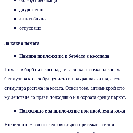
болкоуспокояващо
диуретично
антигъбично
отпускащо
За какво помага
Намира приложение в борбата с косопада
Помага в борбата с косопада и засилва растежа на косъма.
Стимулира кръвообращението и подхранва скалпа, а това
стимулира растежа на косата. Освен това, антимикробното
му действие го прави подходящо и в борбата срещу пърхот.
Подходящо е за приложение при проблемна кожа
Етеричното масло от кедрово дърво притежава силни