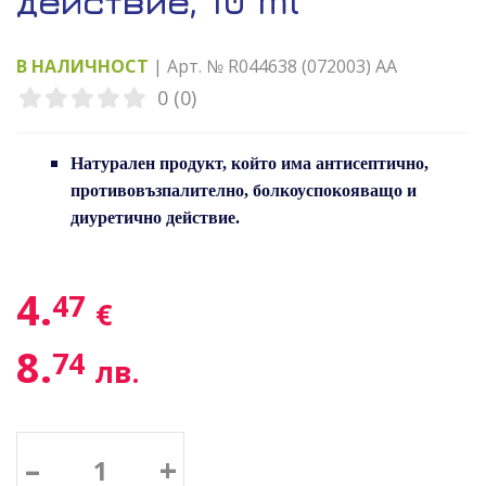
действие, 10 ml
В НАЛИЧНОСТ
| Арт. № R044638 (072003) AA
0 (0)
Натурален продукт, който има антисептично,
противовъзпалително, болкоуспокояващо и
диуретично действие.
4.
47
€
8.
74
лв.
–
+