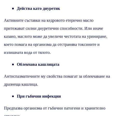
Действа като диуретик
Активните съставки на кедровото етерично масло
притежават силни диуретични способности. Или иначе
казано, маслото може да увеличи честотата на уриниране,
което помага на организма да отстранява токсините и
излишната вода от тялото.
Облекчава кашлицата
Антиспазматичните му свойства помагат за облекчаване на
дразнеща кашлица.
При гъбични инфекции
Предпазва организма от гъбични патогени и хранително