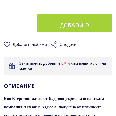
ДОБАВИ В
КОШНИЦАТА
Добави в любими
Сподели
Закупувайки, добавяте
0.
към вашата лоялна
09
€
сметка
ОПИСАНИЕ
Био Етерично масло от Кедрово дърво на испанската
компания Artesania Agricola, получено от игличките,
кората, листата и плодовете на кедровото дърво.