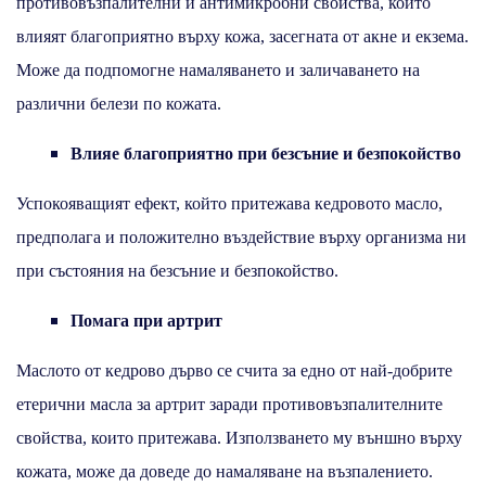
противовъзпалителни и антимикробни свойства, които
влияят благоприятно върху кожа, засегната от акне и екзема.
Може да подпомогне намаляването и заличаването на
различни белези по кожата.
Влияе благоприятно при безсъние и безпокойство
Успокояващият ефект, който притежава кедровото масло,
предполага и положително въздействие върху организма ни
при състояния на безсъние и безпокойство.
Помага при артрит
Маслото от кедрово дърво се счита за едно от най-добрите
етерични масла за артрит заради противовъзпалителните
свойства, които притежава. Използването му външно върху
кожата, може да доведе до намаляване на възпалението.