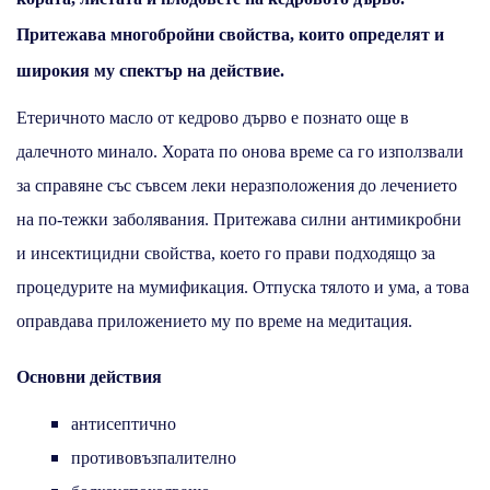
Притежава многобройни свойства, които определят и
широкия му спектър на действие.
Етеричното масло от кедрово дърво е познато още в
далечното минало. Хората по онова време са го използвали
за справяне със съвсем леки неразположения до лечението
на по-тежки заболявания. Притежава силни антимикробни
и инсектицидни свойства, което го прави подходящо за
процедурите на мумификация. Отпуска тялото и ума, а това
оправдава приложението му по време на медитация.
Основни действия
антисептично
противовъзпалително