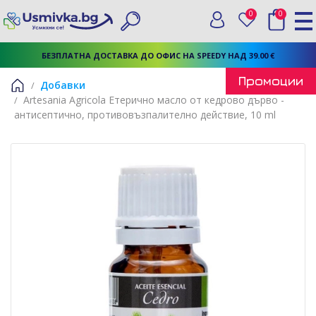
0
0
Вход
Любими
Търси
БЕЗПЛАТНА ДОСТАВКА ДО ОФИС НА SPEEDY НАД 39.00 €
Промоции
Добавки
Artesania Agricola Етерично масло от кедрово дърво -
Начало
антисептично, противовъзпалително действие, 10 ml