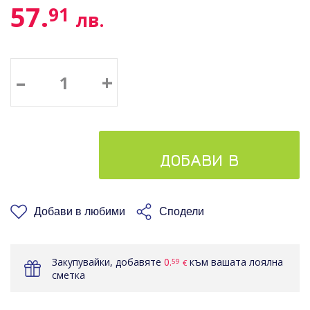
57.
91
лв.
–
+
ДОБАВИ В
КОШНИЦАТА
Добави в любими
Сподели
Закупувайки, добавяте
0.
към вашата лоялна
59
€
сметка