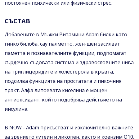
постоянен психически или физически стрес.
СЪСТАВ
Добавените в Мъжки Витамини Adam билки като
гинко билоба, сау палметто, жен-шен засилват
паметта и познавателните функции, подпомагат
сърдечно-съдовата система и здравословните нива
на триглицеридите и холестерола в кръвта,
подсилва функцията на простатата и пикочния
тракт. Алфа липоевата киселина е мощен
антиоксидант, който подобрява действието на
инсулина.
В NOW - Adam присъстват и изключително важните
за зрението лутеин и ликопен, както и коензим Q10,