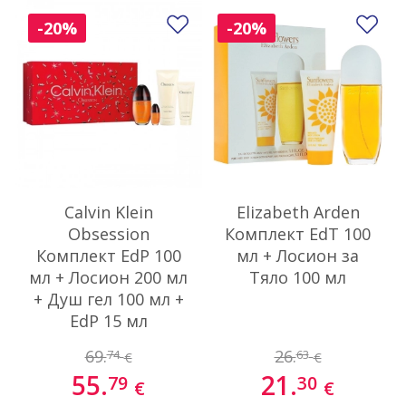
Добави в любими
До
-20%
-20%
Calvin Klein
Elizabeth Arden
Obsession
Комплект EdT 100
Комплект EdP 100
мл + Лосион за
мл + Лосион 200 мл
Тяло 100 мл
+ Душ гел 100 мл +
EdP 15 мл
69.
26.
74
63
€
€
55.
21.
79
30
€
€