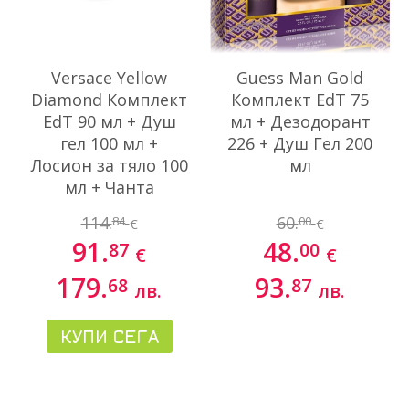
Versace Yellow
Guess Man Gold
Diamond Комплект
Комплект EdT 75
EdT 90 мл + Душ
мл + Дезодорант
гел 100 мл +
226 + Душ Гел 200
Лосион за тяло 100
мл
мл + Чанта
114.
60.
84
00
€
€
91.
48.
87
00
€
€
179.
93.
68
87
лв.
лв.
КУПИ СЕГА