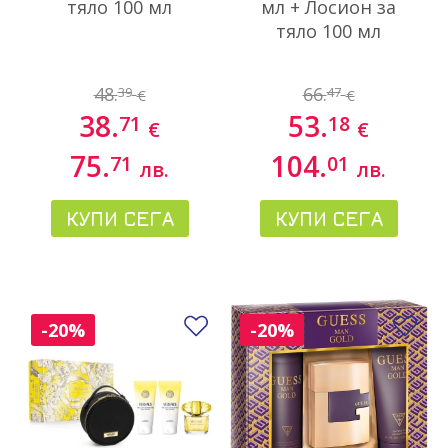
тяло 100 мл
мл + Лосион за
тяло 100 мл
48.
66.
39
47
€
€
38.
53.
71
18
€
€
75.
104.
71
01
лв.
лв.
КУПИ СЕГА
КУПИ СЕГА
Добави в любими
До
-20%
-20%