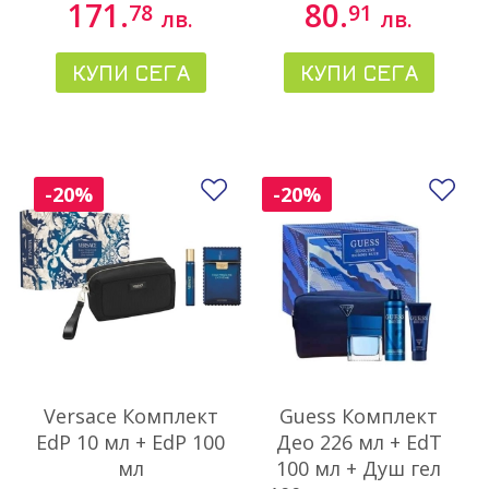
171.
80.
78
91
лв.
лв.
КУПИ СЕГА
КУПИ СЕГА
Добави в любими
До
-20%
-20%
Versace Комплект
Guess Комплект
EdP 10 мл + EdP 100
Део 226 мл + EdT
мл
100 мл + Душ гел