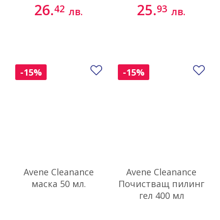
26.
25.
42
93
лв.
лв.
Добави в любими
До
-15%
-15%
Avene Cleanance
Avene Cleanance
маска 50 мл.
Почистващ пилинг
гел 400 мл