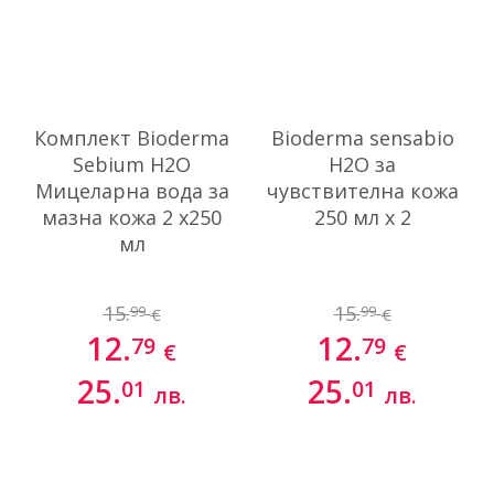
Комплект Bioderma
Bioderma sensabio
Sebium H2O
H2O за
Мицеларна вода за
чувствителна кожа
мазна кожа 2 х250
250 мл x 2
мл
15.
15.
99
99
€
€
12.
12.
79
79
€
€
25.
25.
01
01
лв.
лв.