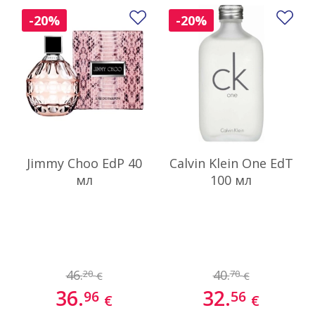
Добави в любими
До
-20%
-20%
Jimmy Choo EdP 40
Calvin Klein One EdT
мл
100 мл
46.
40.
20
70
€
€
36.
32.
96
56
€
€