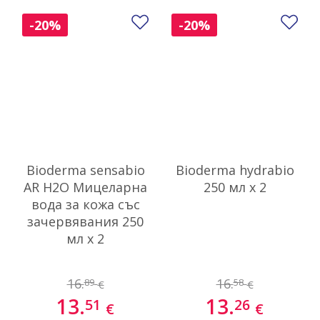
Добави в любими
До
-20%
-20%
Bioderma sensabio
Bioderma hydrabio
AR H2O Мицеларна
250 мл x 2
вода за кожа със
зачервявания 250
мл x 2
16.
16.
89
58
€
€
13.
13.
51
26
€
€