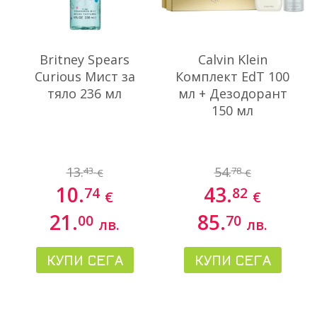
Britney Spears
Calvin Klein
Curious Мист за
Комплект EdT 100
тяло 236 мл
мл + Дезодорант
150 мл
13.
54.
43
78
€
€
10.
43.
74
82
€
€
21.
85.
00
70
лв.
лв.
КУПИ СЕГА
КУПИ СЕГА