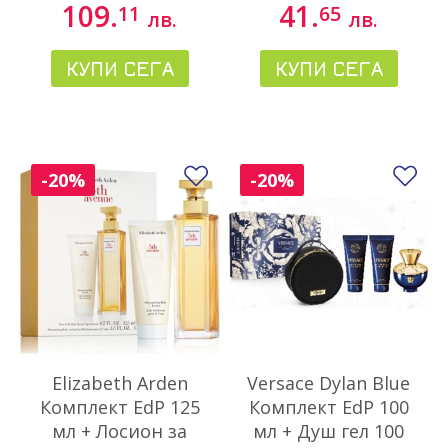
109.
41.
11
65
лв.
лв.
КУПИ СЕГА
КУПИ СЕГА
Добави в любими
До
-20%
-20%
Elizabeth Arden
Versace Dylan Blue
Комплект EdP 125
Комплект EdP 100
мл + Лосион за
мл + Душ гел 100