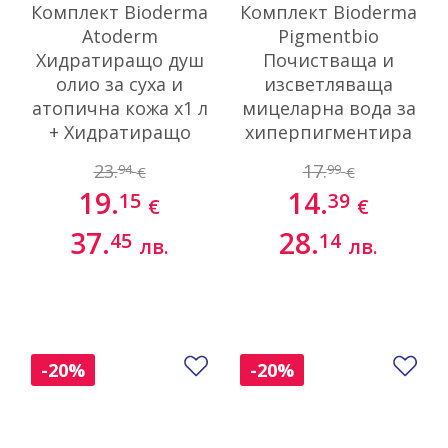
Комплект Bioderma
Комплект Bioderma
Atoderm
Pigmentbio
Хидратиращо душ
Почистваща и
олио за суха и
изсветляваща
атопична кожа х1 л
мицеларна вода за
+ Хидратиращо
хиперпигментира
душ олио за суха и
на кожа 2х250 мл
23.
17.
94
99
€
€
атопична кожа
19.
14.
15
39
формат за път х100
€
€
мл
37.
28.
45
14
лв.
лв.
Добави в любими
До
-20%
-20%