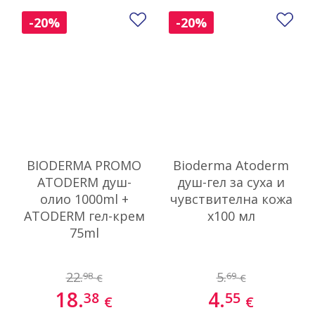
Добави в любими
До
-20%
-20%
BIODERMA PROMO
Bioderma Atoderm
ATODERM душ-
душ-гел за суха и
олио 1000ml +
чувствителна кожа
ATODERM гел-крем
x100 мл
75ml
22.
5.
98
69
€
€
18.
4.
38
55
€
€