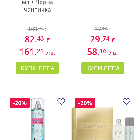
мл + Черна
чантичка
103.
37.
04
17
€
€
82.
29.
43
74
€
€
161.
58.
21
16
лв.
лв.
КУПИ СЕГА
КУПИ СЕГА
Добави в любими
До
-20%
-20%