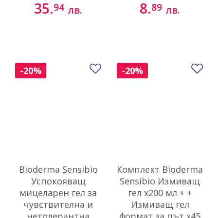
35.
8.
94
89
лв.
лв.
Добави в любими
До
-20%
-20%
Bioderma Sensibio
Комплект Bioderma
Успокояващ
Sensibio Измиващ
мицеларен гел за
гел х200 мл + +
чувствителна и
Измиващ гел
нетолерантна
формат за път х45