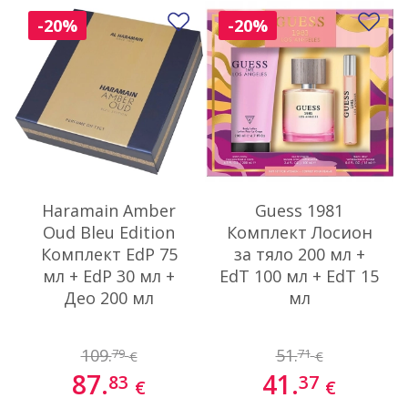
Добави в любими
До
-20%
-20%
Haramain Amber
Guess 1981
Oud Bleu Edition
Комплект Лосион
Комплект EdP 75
за тяло 200 мл +
мл + EdP 30 мл +
EdT 100 мл + EdT 15
Део 200 мл
мл
109.
51.
79
71
€
€
87.
41.
83
37
€
€