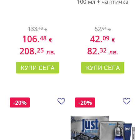
100 мл + чантичка
133.
52.
10
61
€
€
106.
42.
48
09
€
€
208.
82.
25
32
лв.
лв.
КУПИ СЕГА
КУПИ СЕГА
Добави в любими
До
-20%
-20%