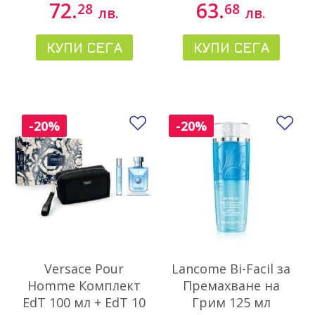
72.
63.
28
68
лв.
лв.
КУПИ СЕГА
КУПИ СЕГА
Добави в любими
До
-20%
-20%
Versace Pour
Lancome Bi-Facil за
Homme Комплект
Премахване на
EdT 100 мл + EdT 10
Грим 125 мл