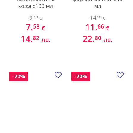
кожа х100 мл
мл
9.
14.
48
58
€
€
7.
11.
58
66
€
€
14.
22.
82
80
лв.
лв.
Добави в любими
До
-20%
-20%